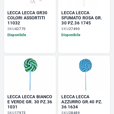
LECCA LECCA GR30
LECCA LECCA
COLORI ASSORTITI
SFUMATO ROSA GR.
11032
30 PZ.36 1745
SKU
42770
SKU
27490
Disponibile
Disponibile
LECCA LECCA BIANCO
LECCA LECCA
E VERDE GR. 30 PZ.36
AZZURRO GR.40 PZ.
1031
36 1634
SKU
17973
SKU
28489