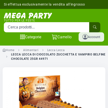
Si effettua esclusivamente la vendita all'ingrosso
sponibili
TUTTO PER LE FESTE
Cerca prodotti
Categorie
Carrello
Account
Home
Alimentari
Lecca Lecca
LECCA LECCA DI CIOCCOLATO ZUCCHETTA E VAMPIRO BELFINE
CHOCOLATE 25GR 44971