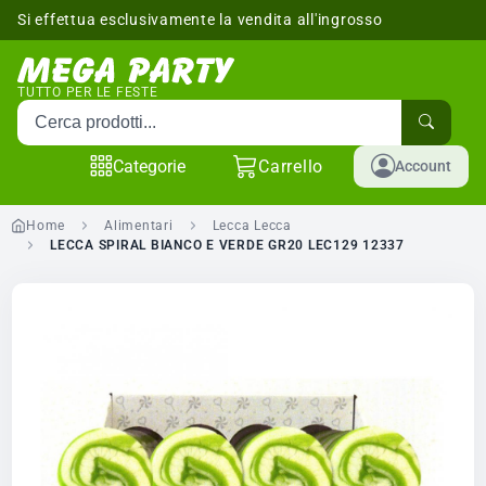
Si effettua esclusivamente la vendita all'ingrosso
sponibili
TUTTO PER LE FESTE
Cerca prodotti
Categorie
Carrello
Account
Home
Alimentari
Lecca Lecca
LECCA SPIRAL BIANCO E VERDE GR20 LEC129 12337