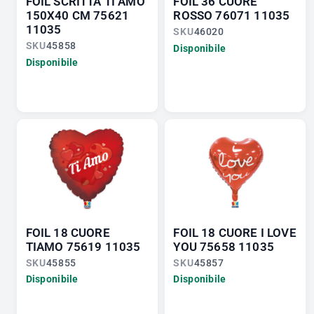
FOIL SCRITTA TI AMO
FOIL 36 CUORE
150X40 CM 75621
ROSSO 76071 11035
11035
SKU
46020
SKU
45858
Disponibile
Disponibile
FOIL 18 CUORE
FOIL 18 CUORE I LOVE
TIAMO 75619 11035
YOU 75658 11035
SKU
45855
SKU
45857
Disponibile
Disponibile