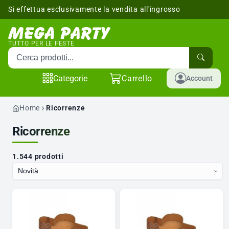
Si effettua esclusivamente la vendita all'ingrosso
sponibili
TUTTO PER LE FESTE
Cerca prodotti
Categorie
Carrello
Account
Home
Ricorrenze
Ricorrenze
1.544 prodotti