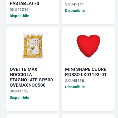
PASTABLAT70
SKU
41141
SKU
46216
Disponibile
Disponibile
OVETTE MAX
MINI SHAPE CUORE
NOCCIOLA
ROSSO LK01193-01
STAGNOLATE GR500
SKU
45888
OVEMAXNOC500
Disponibile
SKU
41133
Disponibile