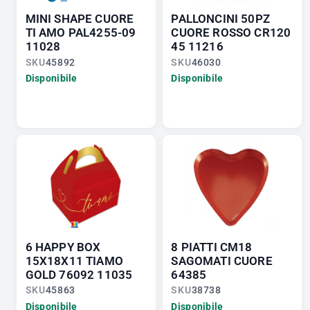
MINI SHAPE CUORE
PALLONCINI 50PZ
TI AMO PAL4255-09
CUORE ROSSO CR120
11028
45 11216
SKU
45892
SKU
46030
Disponibile
Disponibile
6 HAPPY BOX
8 PIATTI CM18
15X18X11 TIAMO
SAGOMATI CUORE
GOLD 76092 11035
64385
SKU
45863
SKU
38738
Disponibile
Disponibile