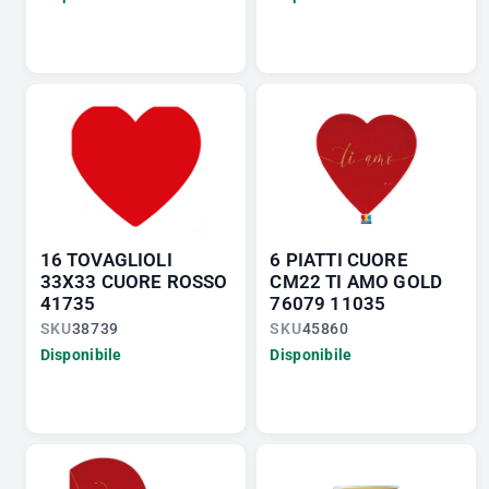
16 TOVAGLIOLI
6 PIATTI CUORE
33X33 CUORE ROSSO
CM22 TI AMO GOLD
41735
76079 11035
SKU
38739
SKU
45860
Disponibile
Disponibile