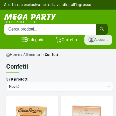
Si effettua esclusivamente la vendita all'ingrosso
sponibili
TUTTO PER LE FESTE
Cerca prodotti
Categorie
Carrello
Account
Home
Alimentari
Confetti
Confetti
579 prodotti