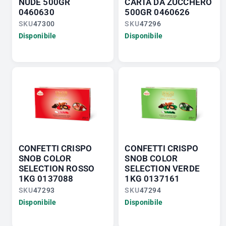
NUDE 500GR
CARTA DA ZUCCHERO
0460630
500GR 0460626
SKU
47300
SKU
47296
Disponibile
Disponibile
CONFETTI CRISPO
CONFETTI CRISPO
SNOB COLOR
SNOB COLOR
SELECTION ROSSO
SELECTION VERDE
1KG 0137088
1KG 0137161
SKU
47293
SKU
47294
Disponibile
Disponibile