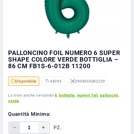
PALLONCINO FOIL NUMERO 6 SUPER
SHAPE COLORE VERDE BOTTIGLIA –
86 CM FB1S-6-012B 11200
Disponibile
44293
5904555082229
Lo trovi anche cercando
6
,
bottiglia
,
numeri foil
,
palloncini
,
verde
.
Quantità Minima:
PZ.