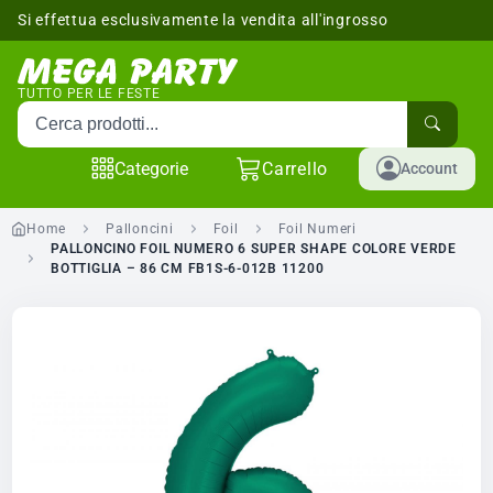
Si effettua esclusivamente la vendita all'ingrosso
sponibili
TUTTO PER LE FESTE
Cerca prodotti
Categorie
Carrello
Account
Home
Palloncini
Foil
Foil Numeri
PALLONCINO FOIL NUMERO 6 SUPER SHAPE COLORE VERDE
BOTTIGLIA – 86 CM FB1S-6-012B 11200