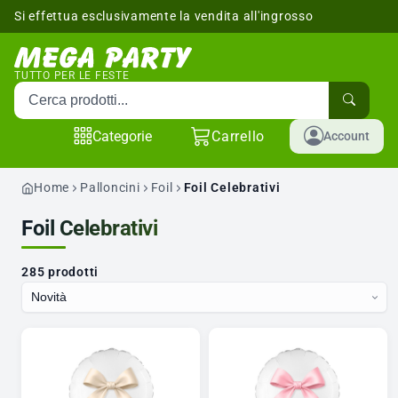
Si effettua esclusivamente la vendita all'ingrosso
sponibili
TUTTO PER LE FESTE
Cerca prodotti
Categorie
Carrello
Account
Home
Palloncini
Foil
Foil Celebrativi
Foil Celebrativi
285 prodotti