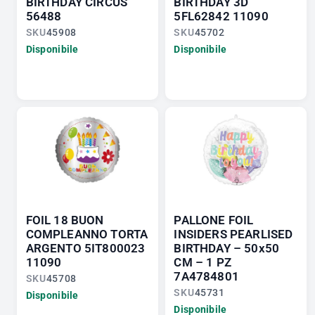
BIRTHDAY CIRCUS
BIRTHDAY 3D
56488
5FL62842 11090
SKU
45908
SKU
45702
Disponibile
Disponibile
FOIL 18 BUON
PALLONE FOIL
COMPLEANNO TORTA
INSIDERS PEARLISED
ARGENTO 5IT800023
BIRTHDAY – 50x50
11090
CM – 1 PZ
7A4784801
SKU
45708
SKU
45731
Disponibile
Disponibile