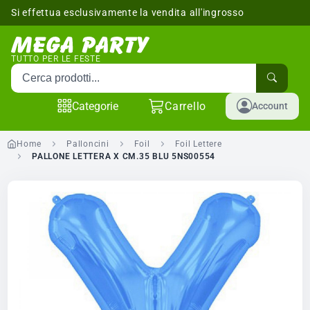
Si effettua esclusivamente la vendita all'ingrosso
sponibili
TUTTO PER LE FESTE
Cerca prodotti
Categorie
Carrello
Account
Home
Palloncini
Foil
Foil Lettere
PALLONE LETTERA X CM.35 BLU 5NS00554