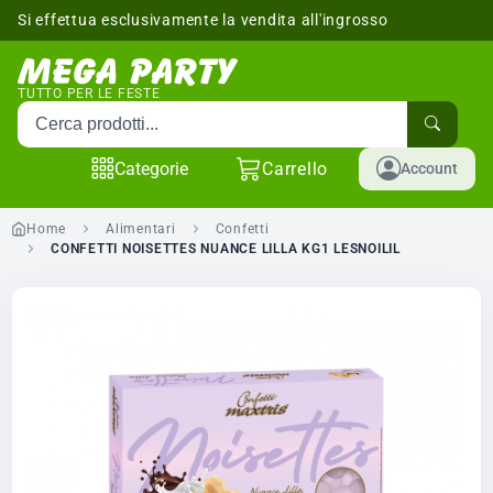
Si effettua esclusivamente la vendita all'ingrosso
sponibili
TUTTO PER LE FESTE
Cerca prodotti
Categorie
Carrello
Account
Home
Alimentari
Confetti
CONFETTI NOISETTES NUANCE LILLA KG1 LESNOILIL