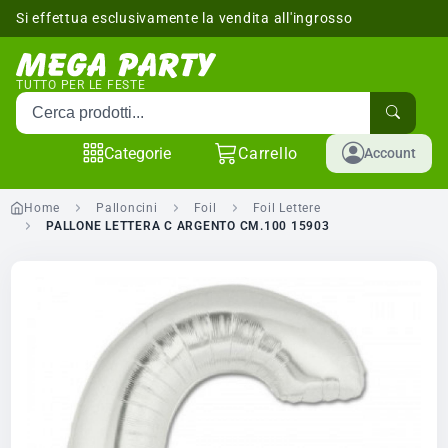
Si effettua esclusivamente la vendita all'ingrosso
sponibili
TUTTO PER LE FESTE
Cerca prodotti
Categorie
Carrello
Account
Home
Palloncini
Foil
Foil Lettere
PALLONE LETTERA C ARGENTO CM.100 15903