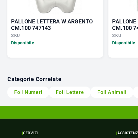
PALLONE LETTERA W ARGENTO
PALLONE 
CM.100 747143
CM.100 7
SKU
SKU
Disponibile
Disponibile
Categorie Correlate
Foil Numeri
Foil Lettere
Foil Animali
SERVIZI
ASSISTEN