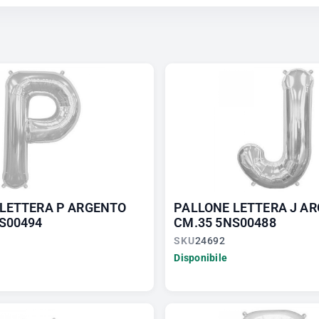
LETTERA P ARGENTO
PALLONE LETTERA J A
S00494
CM.35 5NS00488
SKU
24692
Disponibile