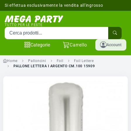
Si effettua esclusivamente la vendita all'ingrosso
sponibili
TUTTO PER LE FESTE
Cerca prodotti
Categorie
Carrello
Account
Home
Palloncini
Foil
Foil Lettere
PALLONE LETTERA I ARGENTO CM.100 15909