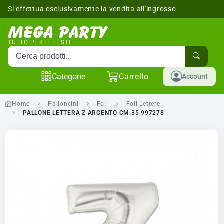
Si effettua esclusivamente la vendita all'ingrosso
sponibili
TUTTO PER LE FESTE
Cerca prodotti
Categorie
Carrello
Account
Home
Palloncini
Foil
Foil Lettere
PALLONE LETTERA Z ARGENTO CM.35 997278