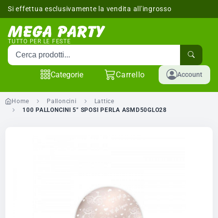
Si effettua esclusivamente la vendita all'ingrosso
sponibili
TUTTO PER LE FESTE
Cerca prodotti
Categorie
Carrello
Account
Home
Palloncini
Lattice
100 PALLONCINI 5" SPOSI PERLA ASMD50GLO28