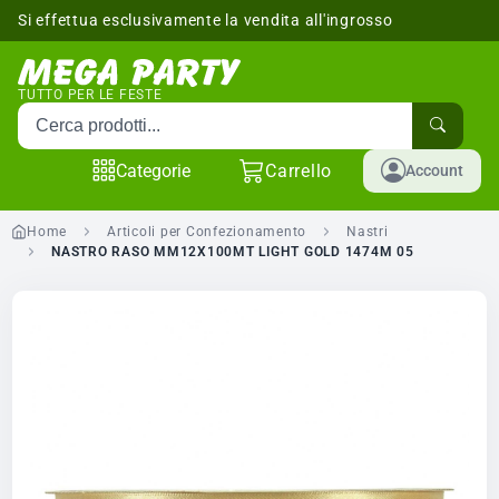
Si effettua esclusivamente la vendita all'ingrosso
sponibili
TUTTO PER LE FESTE
Cerca prodotti
Categorie
Carrello
Account
Home
Articoli per Confezionamento
Nastri
NASTRO RASO MM12X100MT LIGHT GOLD 1474M 05