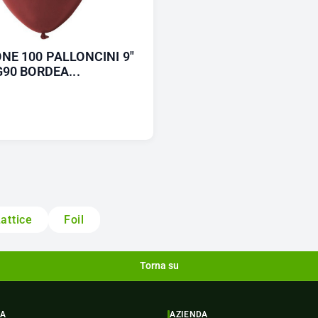
NE 100 PALLONCINI 9"
G90 BORDEA...
attice
Foil
Torna su
ZA
AZIENDA