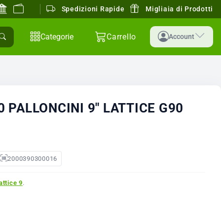
Spedizioni Rapide
Migliaia di Prodotti
Categorie
Carrello
Account
 PALLONCINI 9" LATTICE G90
2000390300016
attice 9
.