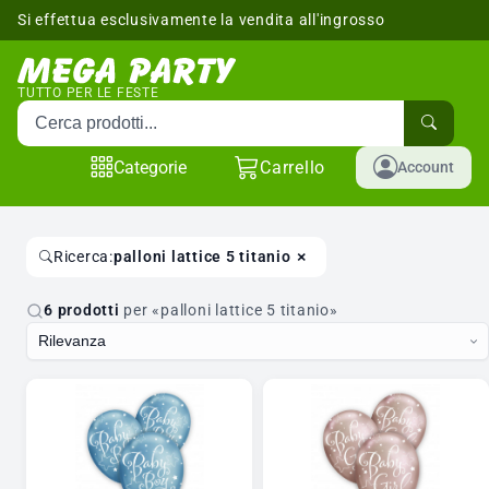
Si effettua esclusivamente la vendita all'ingrosso
sponibili
TUTTO PER LE FESTE
Cerca prodotti
Categorie
Carrello
Account
×
Ricerca:
palloni lattice 5 titanio
6 prodotti
per «palloni lattice 5 titanio»