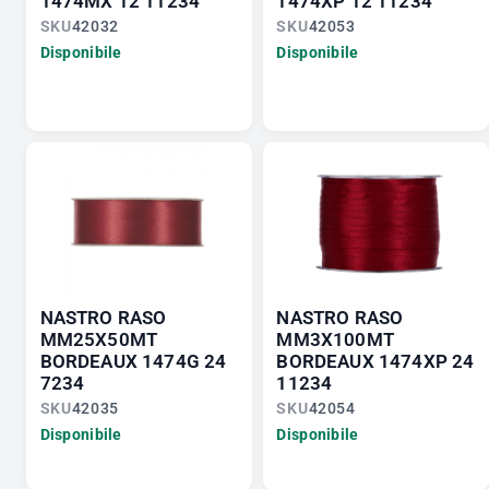
1474MX 12 11234
1474XP 12 11234
SKU
42032
SKU
42053
Disponibile
Disponibile
NASTRO RASO
NASTRO RASO
MM25X50MT
MM3X100MT
BORDEAUX 1474G 24
BORDEAUX 1474XP 24
7234
11234
SKU
42035
SKU
42054
Disponibile
Disponibile