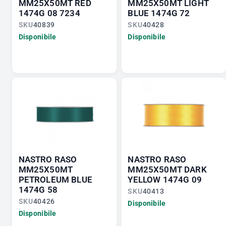
MM25X50MT RED
MM25X50MT LIGHT
1474G 08 7234
BLUE 1474G 72
SKU
40839
SKU
40428
Disponibile
Disponibile
NASTRO RASO
NASTRO RASO
MM25X50MT
MM25X50MT DARK
PETROLEUM BLUE
YELLOW 1474G 09
1474G 58
SKU
40413
SKU
40426
Disponibile
Disponibile