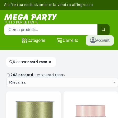
Si effettua esclusivamente la vendita all'ingrosso
sponibili
TUTTO PER LE FESTE
Cerca prodotti
Categorie
Carrello
Account
×
Ricerca:
nastri raso
263 prodotti
per «nastri raso»